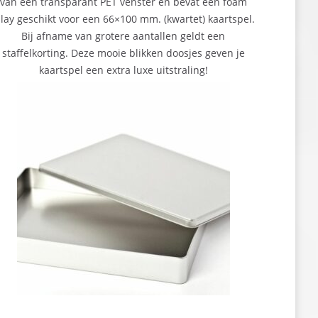
van een transparant PET venster en bevat een foam
nlay geschikt voor een 66×100 mm. (kwartet) kaartspel.
Bij afname van grotere aantallen geldt een
staffelkorting. Deze mooie blikken doosjes geven je
kaartspel een extra luxe uitstraling!