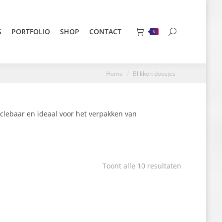
S
PORTFOLIO
SHOP
CONTACT
Search:
0
Je bent hier:
Home
Blikken doosjes
yclebaar en ideaal voor het verpakken van
Toont alle 10 resultaten