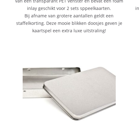
van een transparant PET venster en bevat een foam
inlay geschikt voor 2 sets sppeelkaarten.
i
Bij afname van grotere aantallen geldt een
staffelkorting. Deze mooie blikken doosjes geven je
kaartspel een extra luxe uitstraling!