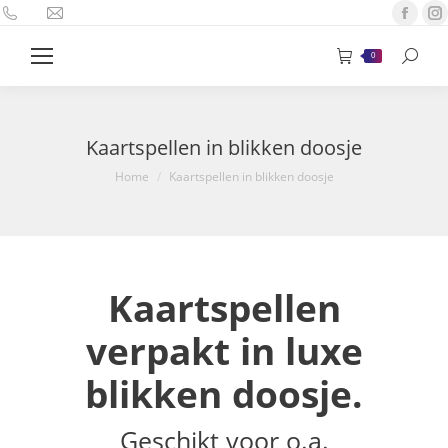
Face
page
Search
0
open
in
new
wind
Kaartspellen in blikken doosje
Je bent hier:
Home
Kaartspellen in blikken doosje
Kaartspellen
verpakt in luxe
blikken doosje.
Geschikt voor o.a.